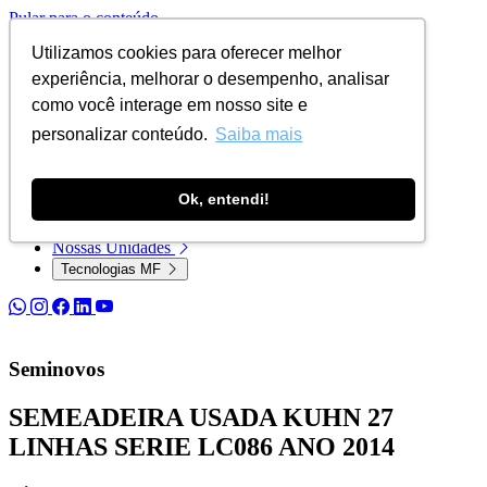
Pular para o conteúdo
Utilizamos cookies para oferecer melhor
experiência, melhorar o desempenho, analisar
como você interage em nosso site e
Menu
personalizar conteúdo.
Saiba mais
Produtos
Seminovos
Empresa
Ok, entendi!
Pós-venda
Notícias
Nossas Unidades
Tecnologias MF
Seminovos
SEMEADEIRA USADA KUHN 27
LINHAS SERIE LC086 ANO 2014